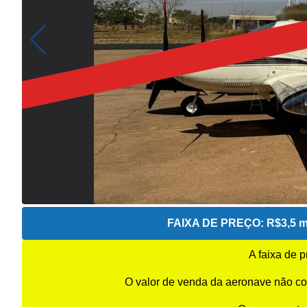
FAIXA DE PREÇO:
R$3,5 m
A faixa de 
O valor de venda da aeronave não co