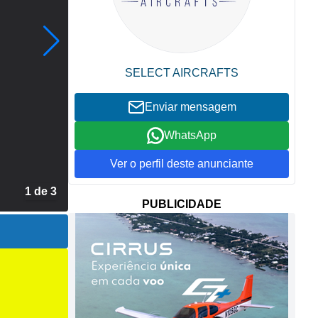
SELECT AIRCRAFTS
Enviar mensagem
WhatsApp
Ver o perfil deste anunciante
2 de 3
PUBLICIDADE