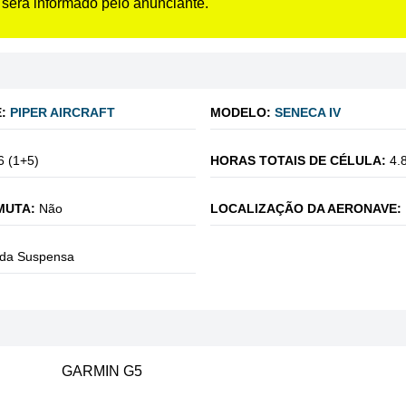
 será informado pelo anunciante.
:
PIPER AIRCRAFT
MODELO:
SENECA IV
6 (1+5)
HORAS TOTAIS DE CÉLULA:
4.
MUTA:
Não
LOCALIZAÇÃO DA AERONAVE:
da Suspensa
GARMIN G5