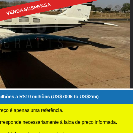
VENDA SUSPENSA
ilhões a R$10 milhões (US$700k to US$2mi)
preço é apenas uma referência.
rresponde necessariamente à faixa de preço informada.