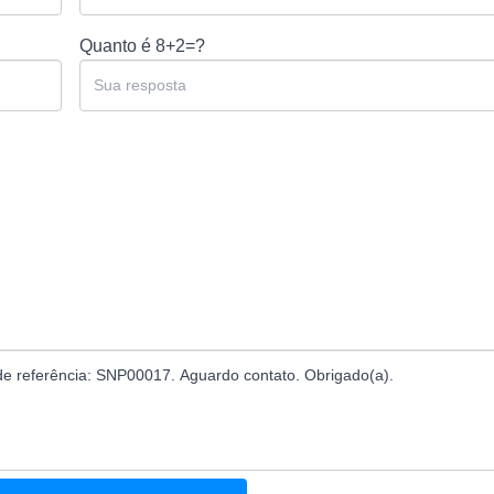
Quanto é
8+2=?