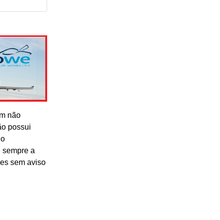
om não
ão possui
lo
e sempre a
res sem aviso