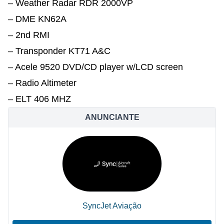
– Weather Radar RDR 2000VP
– DME KN62A
– 2nd RMI
– Transponder KT71 A&C
– Acele 9520 DVD/CD player w/LCD screen
– Radio Altimeter
– ELT 406 MHZ
ANUNCIANTE
SyncJet Aviação