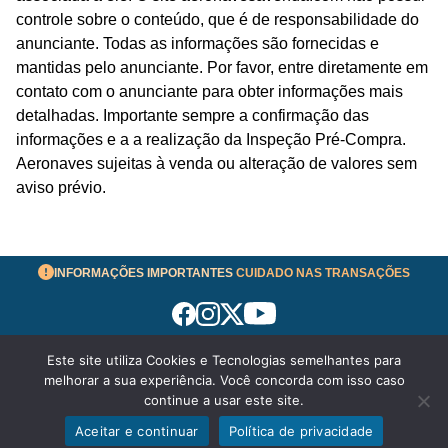
controle sobre o conteúdo, que é de responsabilidade do
anunciante. Todas as informações são fornecidas e
mantidas pelo anunciante. Por favor, entre diretamente em
contato com o anunciante para obter informações mais
detalhadas. Importante sempre a confirmação das
informações e a a realização da Inspeção Pré-Compra.
Aeronaves sujeitas à venda ou alteração de valores sem
aviso prévio.
INFORMAÇÕES IMPORTANTES
CUIDADO NAS TRANSAÇÕES
Este site utiliza Cookies e Tecnologias semelhantes para
Termos de Uso
melhorar a sua experiência. Você concorda com isso caso
© 2026 aeronavesavenda.com | Todos os Direitos
continue a usar este site.
Reservados!
Aceitar e continuar
Política de privacidade
Política de Privacidade