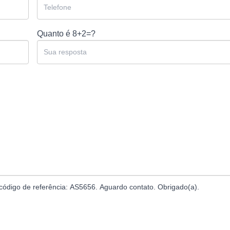
Quanto é
8+2=?