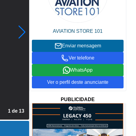
AVIATION STORE 101
Enviar mensagem
Ver telefone
WhatsApp
Ver o perfil deste anunciante
PUBLICIDADE
1 de 13