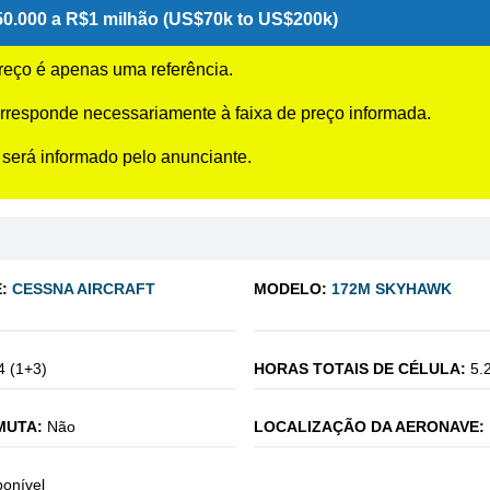
0.000 a R$1 milhão (US$70k to US$200k)
preço é apenas uma referência.
rresponde necessariamente à faixa de preço informada.
 será informado pelo anunciante.
:
CESSNA AIRCRAFT
MODELO:
172M SKYHAWK
4 (1+3)
HORAS TOTAIS DE CÉLULA:
5.
MUTA:
Não
LOCALIZAÇÃO DA AERONAVE:
ponível