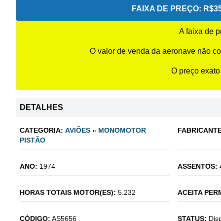
FAIXA DE PREÇO:
R$35
A faixa de 
O valor de venda da aeronave não co
O preço exato
DETALHES
CATEGORIA:
AVIÕES
»
MONOMOTOR
FABRICANTE
PISTÃO
ANO:
1974
ASSENTOS:
HORAS TOTAIS MOTOR(ES):
5.232
ACEITA PER
CÓDIGO:
AS5656
STATUS:
Dis