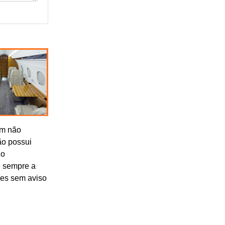
om não
ão possui
lo
e sempre a
res sem aviso