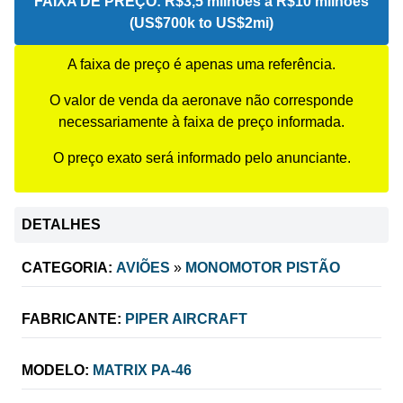
FAIXA DE PREÇO:
R$3,5 milhões a R$10 milhões
(US$700k to US$2mi)
A faixa de preço é apenas uma referência.
O valor de venda da aeronave não corresponde
necessariamente à faixa de preço informada.
O preço exato será informado pelo anunciante.
DETALHES
CATEGORIA:
AVIÕES
»
MONOMOTOR PISTÃO
FABRICANTE:
PIPER AIRCRAFT
MODELO:
MATRIX PA-46