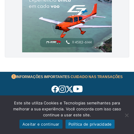
INFORMAÇÕES IMPORTANTES
CUIDADO NAS TRANSAÇÕES
Este site utiliza Cookies e Tecnologias semelhantes para
Termos de Uso
melhorar a sua experiência. Você concorda com isso caso
© 2026 aeronavesavenda.com | Todos os Direitos
continue a usar este site.
Reservados!
Aceitar e continuar
Política de privacidade
Exibir filtros
Política de Privacidade