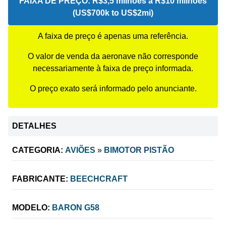
FAIXA DE PREÇO:
R$3,5 milhões a R$10 milhões
(US$700k to US$2mi)
A faixa de preço é apenas uma referência.
O valor de venda da aeronave não corresponde
necessariamente à faixa de preço informada.
O preço exato será informado pelo anunciante.
DETALHES
CATEGORIA:
AVIÕES
»
BIMOTOR PISTÃO
FABRICANTE:
BEECHCRAFT
MODELO:
BARON G58