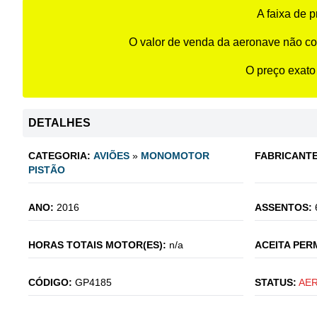
A faixa de 
O valor de venda da aeronave não co
O preço exato
DETALHES
CATEGORIA:
AVIÕES
»
MONOMOTOR
FABRICANTE
PISTÃO
ANO:
2016
ASSENTOS:
HORAS TOTAIS MOTOR(ES):
n/a
ACEITA PER
CÓDIGO:
GP4185
STATUS:
AE