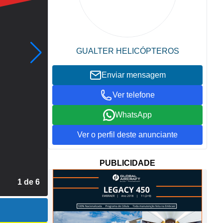
GUALTER HELICÓPTEROS
Enviar mensagem
Ver telefone
WhatsApp
Ver o perfil deste anunciante
PUBLICIDADE
2 de 6