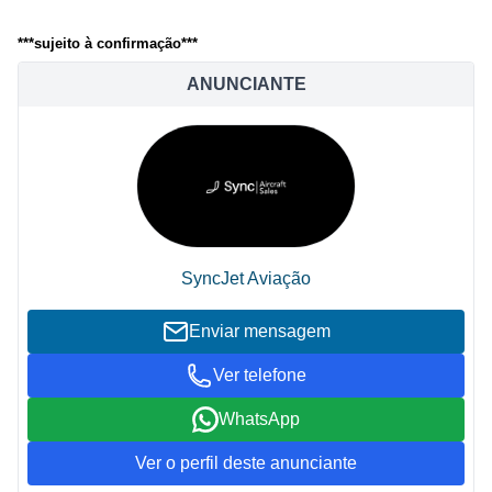
***sujeito à confirmação***
ANUNCIANTE
SyncJet Aviação
Enviar mensagem
Ver telefone
WhatsApp
Ver o perfil deste anunciante