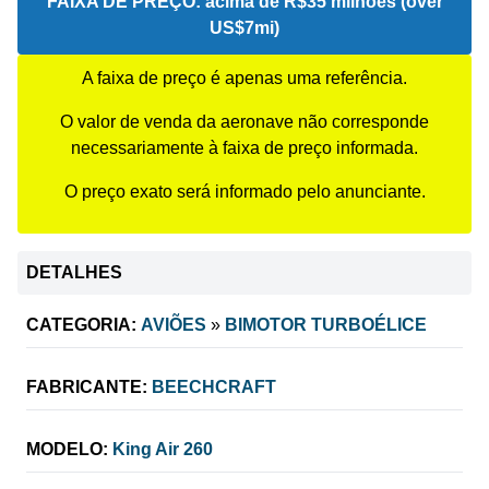
FAIXA DE PREÇO:
acima de R$35 milhões (over
US$7mi)
A faixa de preço é apenas uma referência.
O valor de venda da aeronave não corresponde
necessariamente à faixa de preço informada.
O preço exato será informado pelo anunciante.
DETALHES
CATEGORIA:
AVIÕES
»
BIMOTOR TURBOÉLICE
FABRICANTE:
BEECHCRAFT
MODELO:
King Air 260