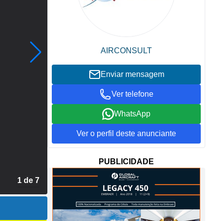
AIRCONSULT
Enviar mensagem
Ver telefone
WhatsApp
Ver o perfil deste anunciante
PUBLICIDADE
2 de 7