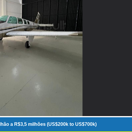
hão a R$3,5 milhões (US$200k to US$700k)