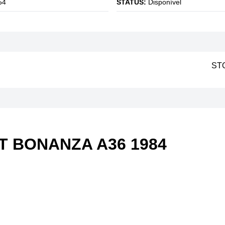
54
STATUS:
Disponível
ST
 BONANZA A36 1984