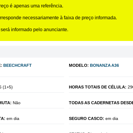
preço é apenas uma referência.
rresponde necessariamente à faixa de preço informada.
 será informado pelo anunciante.
:
BEECHCRAFT
MODELO:
BONANZA A36
6 (1+5)
HORAS TOTAIS DE CÉLULA:
29
MUTA:
Não
TODAS AS CADERNETAS DESD
TA:
em dia
SEGURO CASCO:
em dia