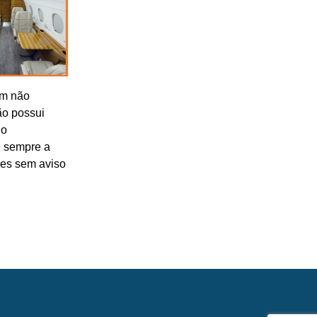
om não
ão possui
lo
e sempre a
res sem aviso