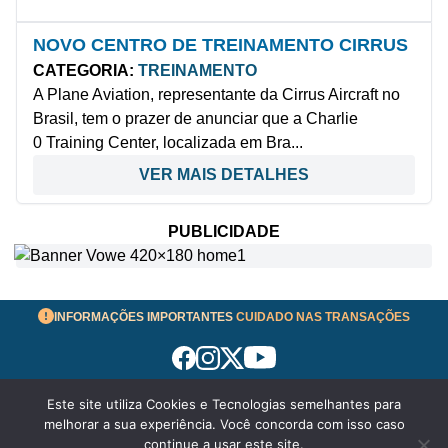
NOVO CENTRO DE TREINAMENTO CIRRUS
CATEGORIA:
TREINAMENTO
A Plane Aviation, representante da Cirrus Aircraft no
Brasil, tem o prazer de anunciar que a Charlie
0 Training Center, localizada em Bra...
VER MAIS DETALHES
PUBLICIDADE
INFORMAÇÕES IMPORTANTES
CUIDADO NAS TRANSAÇÕES
Este site utiliza Cookies e Tecnologias semelhantes para
Termos de Uso
melhorar a sua experiência. Você concorda com isso caso
© 2026 aeronavesavenda.com | Todos os Direitos
continue a usar este site.