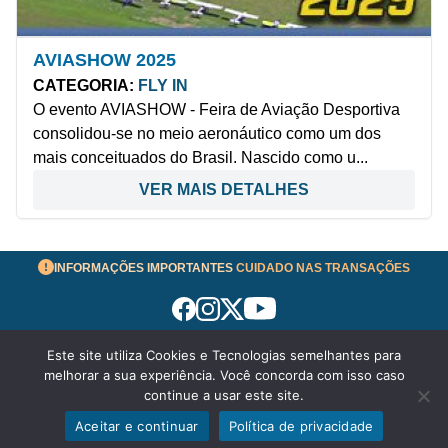
AVIASHOW 2025
CATEGORIA:
FLY IN
O evento AVIASHOW - Feira de Aviação Desportiva
consolidou-se no meio aeronáutico como um dos
mais conceituados do Brasil. Nascido como u...
VER MAIS DETALHES
INFORMAÇÕES IMPORTANTES
CUIDADO NAS TRANSAÇÕES
Este site utiliza Cookies e Tecnologias semelhantes para
Termos de Uso
melhorar a sua experiência. Você concorda com isso caso
© 2026 aeronavesavenda.com | Todos os Direitos
continue a usar este site.
Reservados!
Aceitar e continuar
Política de privacidade
Exibir filtros
Política de Privacidade