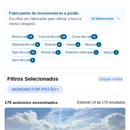
Fabricantes de monomotores a pistão
Escolha um fabricante para refinar a busca
12 fabricantes
nesta categoria.
Beechcraft
Cessna Aircraft
Cirrus Aircraft
19
49
51
Diamond Aircraft
Embraer
Inpaer
Mooney
4
8
1
1
Piper Aircraft
Remos Ag
Robinson Helicopter
Stinson
32
1
1
1
Van's Aircraft
2
Filtros Selecionados
Limpar todos
MONOMOTOR PISTÃO
X
170 anúncios encontrados
Exibindo 10 de 170 resultados