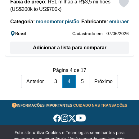
Faixa de preço:
R$1 milhão a R$3,5 milhões
(US$200k to US$700k)
Categoria:
monomotor pistão
Fabricante:
embraer
Brasil
Cadastrado em : 07/06/2026
Adicionar a lista para comparar
Página 4 de 17
Anterior
3
4
5
Próximo
INFORMAÇÕES IMPORTANTES
CUIDADO NAS TRANSAÇÕES
Este site utiliza Cookies e Tecnologias semelhantes para
Termos de Uso
melhorar a sua experiência. Você concorda com isso caso