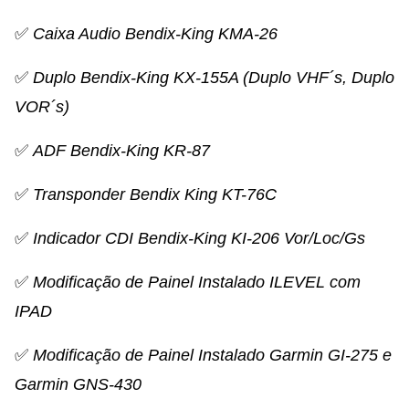
✅
Caixa Audio Bendix-King KMA-26
✅
Duplo Bendix-King KX-155A (Duplo VHF´s, Duplo
VOR´s)
✅
ADF Bendix-King KR-87
✅
Transponder Bendix King KT-76C
✅
Indicador
CDI Bendix-King KI-206 Vor/Loc/Gs
✅
Modificação de Painel Instalado ILEVEL com
IPAD
✅
Modificação de Painel Instalado Garmin GI-275 e
Garmin GNS-430