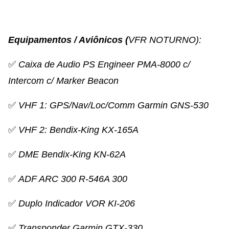
Equipamentos / Aviônicos (
VFR NOTURNO):
✅
Caixa de Audio PS Engineer PMA-8000 c/
Intercom
c/ Marker Beacon
✅
VHF 1: GPS/Nav/Loc/Comm Garmin
GNS-530
✅
VHF 2: Bendix-King KX-165A
✅
DME Bendix-King KN-62A
✅
ADF ARC 300 R-546A 300
✅
Duplo Indicador VOR KI-206
✅
Transponder Garmin
GTX-330