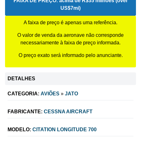
FAIXA DE PREÇO:
acima de R$35 milhões (over
US$7mi)
A faixa de preço é apenas uma referência.
O valor de venda da aeronave não corresponde
necessariamente à faixa de preço informada.
O preço exato será informado pelo anunciante.
DETALHES
CATEGORIA:
AVIÕES
»
JATO
FABRICANTE:
CESSNA AIRCRAFT
MODELO:
CITATION LONGITUDE 700