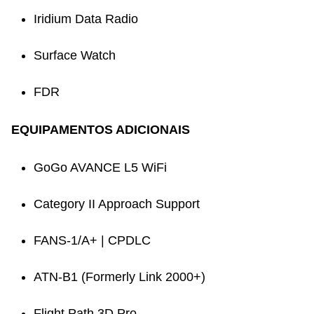
Iridium Data Radio​
Surface Watch​
FDR​
EQUIPAMENTOS ADICIONAIS
GoGo AVANCE L5 WiFi​
Category II Approach Support ​
FANS-1/A+ | CPDLC ​
ATN-B1 (Formerly Link 2000+) ​
Flight Path 3D Pro​