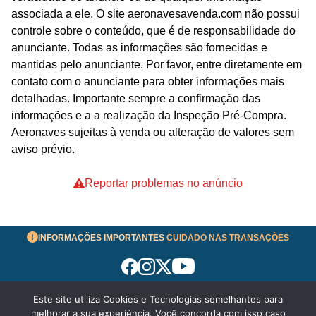
associada a ele. O site aeronavesavenda.com não possui
controle sobre o conteúdo, que é de responsabilidade do
anunciante. Todas as informações são fornecidas e
mantidas pelo anunciante. Por favor, entre diretamente em
contato com o anunciante para obter informações mais
detalhadas. Importante sempre a confirmação das
informações e a a realização da Inspeção Pré-Compra.
Aeronaves sujeitas à venda ou alteração de valores sem
aviso prévio.
Reportar problemas no anúncio
INFORMAÇÕES IMPORTANTES
CUIDADO NAS TRANSAÇÕES
Este site utiliza Cookies e Tecnologias semelhantes para
Termos de Uso
melhorar a sua experiência. Você concorda com isso caso