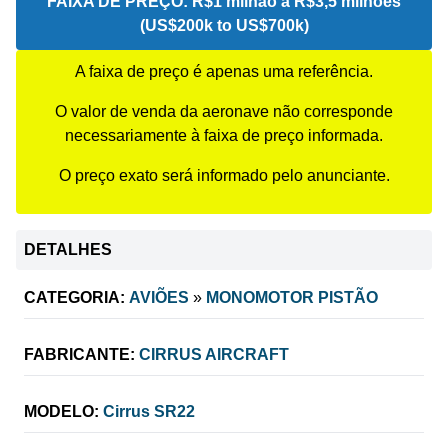
FAIXA DE PREÇO:
R$1 milhão a R$3,5 milhões
(US$200k to US$700k)
A faixa de preço é apenas uma referência.
O valor de venda da aeronave não corresponde
necessariamente à faixa de preço informada.
O preço exato será informado pelo anunciante.
DETALHES
CATEGORIA:
AVIÕES
»
MONOMOTOR PISTÃO
FABRICANTE:
CIRRUS AIRCRAFT
MODELO:
Cirrus SR22