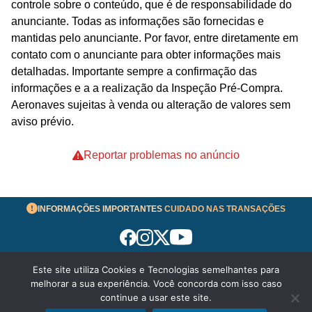
controle sobre o conteúdo, que é de responsabilidade do
anunciante. Todas as informações são fornecidas e
mantidas pelo anunciante. Por favor, entre diretamente em
contato com o anunciante para obter informações mais
detalhadas. Importante sempre a confirmação das
informações e a a realização da Inspeção Pré-Compra.
Aeronaves sujeitas à venda ou alteração de valores sem
aviso prévio.
Reportar problemas no anúncio
INFORMAÇÕES IMPORTANTES
CUIDADO NAS TRANSAÇÕES
Este site utiliza Cookies e Tecnologias semelhantes para
Termos de Uso
melhorar a sua experiência. Você concorda com isso caso
© 2026 aeronavesavenda.com | Todos os Direitos
continue a usar este site.
Reservados!