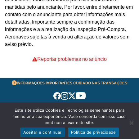
mantidas pelo anunciante. Por favor, entre diretamente em
contato com o anunciante para obter informações mais
detalhadas. Importante sempre a confirmação das
informações e a a realização da Inspeção Pré-Compra.
Aeronaves sujeitas à venda ou alteração de valores sem
aviso prévio.
Reportar problemas no anúncio
INFORMAÇÕES IMPORTANTES
CUIDADO NAS TRANSAÇÕES
Este site utiliza Cookies e Tecnologias semelhantes para
Termos de Uso
melhorar a sua experiência. Você concorda com isso caso
© 2026 aeronavesavenda.com | Todos os Direitos
continue a usar este site.
Reservados!
Aceitar e continuar
Política de privacidade
WhatsApp
Enviar mensagem
Política de Privacidade