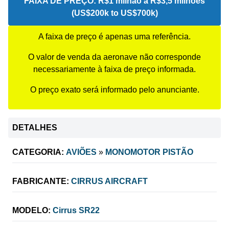
FAIXA DE PREÇO:
R$1 milhão a R$3,5 milhões
(US$200k to US$700k)
A faixa de preço é apenas uma referência.
O valor de venda da aeronave não corresponde
necessariamente à faixa de preço informada.
O preço exato será informado pelo anunciante.
DETALHES
CATEGORIA:
AVIÕES
»
MONOMOTOR PISTÃO
FABRICANTE:
CIRRUS AIRCRAFT
MODELO:
Cirrus SR22