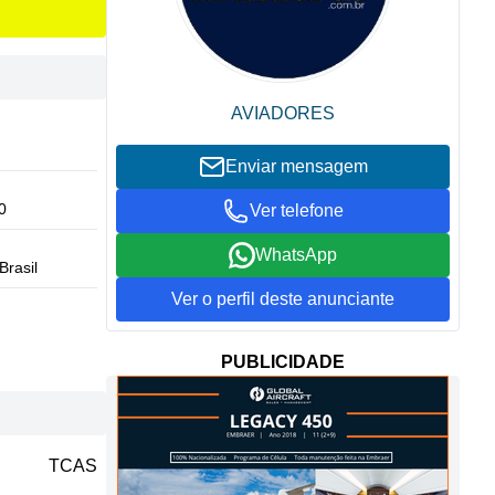
AVIADORES
Enviar mensagem
0
Ver telefone
WhatsApp
Brasil
Ver o perfil deste anunciante
PUBLICIDADE
TCAS