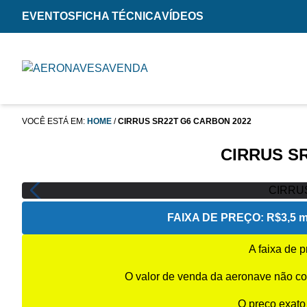
EVENTOS
FICHA TÉCNICA
VÍDEOS
VOCÊ ESTÁ EM:
HOME
/
CIRRUS SR22T G6 CARBON 2022
CIRRUS S
FAIXA DE PREÇO:
R$3,5 m
A faixa de 
O valor de venda da aeronave não co
O preço exato