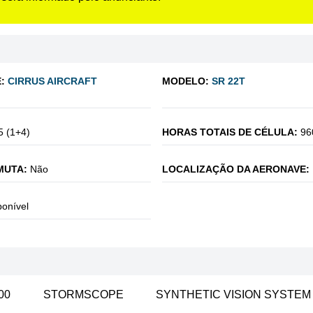
:
CIRRUS AIRCRAFT
MODELO:
SR 22T
5 (1+4)
HORAS TOTAIS DE CÉLULA:
96
MUTA:
Não
LOCALIZAÇÃO DA AERONAVE:
ponível
00
STORMSCOPE
SYNTHETIC VISION SYSTEM