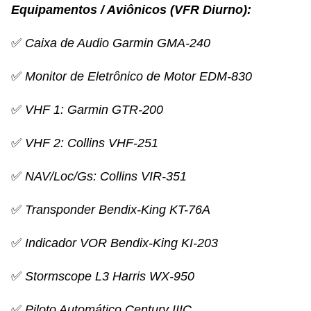
Equipamentos / Aviônicos (VFR Diurno):
✅
Caixa de Audio Garmin
GMA-240
✅
Monitor de Eletrônico de Motor EDM-830
✅
VHF 1:
Garmin
GTR-200
✅
VHF 2: Collins VHF-251
✅
NAV/Loc/Gs: Collins VIR-351
✅
Transponder Bendix-King KT-76A
✅
Indicador VOR Bendix-King KI-203
✅
Stormscope L3 Harris WX-950
✅
Piloto Automático Century IIIC