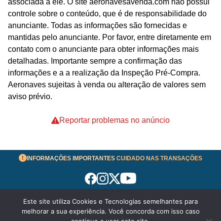
associada a ele. O site aeronavesavenda.com não possui
controle sobre o conteúdo, que é de responsabilidade do
anunciante. Todas as informações são fornecidas e
mantidas pelo anunciante. Por favor, entre diretamente em
contato com o anunciante para obter informações mais
detalhadas. Importante sempre a confirmação das
informações e a a realização da Inspeção Pré-Compra.
Aeronaves sujeitas à venda ou alteração de valores sem
aviso prévio.
Reportar problemas no anúncio
INFORMAÇÕES IMPORTANTES
CUIDADO NAS TRANSAÇÕES
Este site utiliza Cookies e Tecnologias semelhantes para
Termos de Uso
melhorar a sua experiência. Você concorda com isso caso
© 2026 aeronavesavenda.com | Todos os Direitos