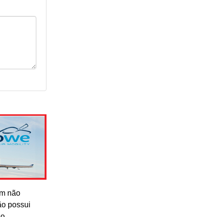
om não
ão possui
lo