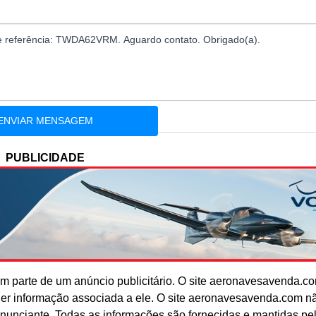
PUBLICIDADE
 parte de um anúncio publicitário. O site aeronavesavenda.c
uer informação associada a ele. O site aeronavesavenda.com n
anunciante. Todas as informações são fornecidas e mantidas pe