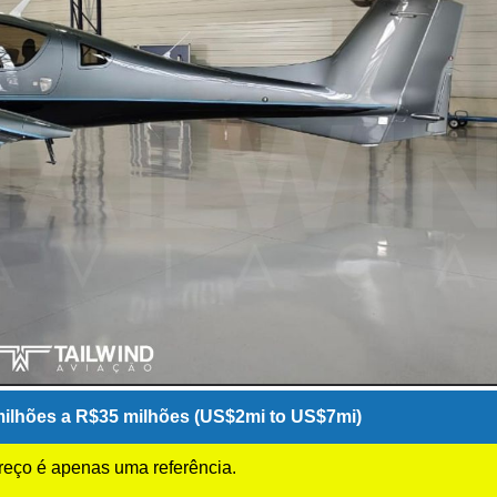
ilhões a R$35 milhões (US$2mi to US$7mi)
preço é apenas uma referência.