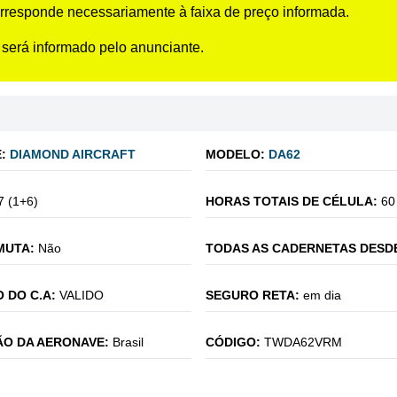
rresponde necessariamente à faixa de preço informada.
 será informado pelo anunciante.
:
DIAMOND AIRCRAFT
MODELO:
DA62
7 (1+6)
HORAS TOTAIS DE CÉLULA:
60
MUTA:
Não
TODAS AS CADERNETAS DESD
 DO C.A:
VALIDO
SEGURO RETA:
em dia
O DA AERONAVE:
Brasil
CÓDIGO:
TWDA62VRM