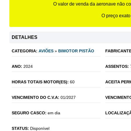
O valor de venda da aeronave não co
O preço exato
DETALHES
CATEGORIA:
AVIÕES
»
BIMOTOR PISTÃO
FABRICANTE
ANO:
2024
ASSENTOS:
HORAS TOTAIS MOTOR(ES):
60
ACEITA PER
VENCIMENTO DO C.V.A:
01/2027
VENCIMENTO
SEGURO CASCO:
em dia
LOCALIZAÇÃ
STATUS:
Disponível