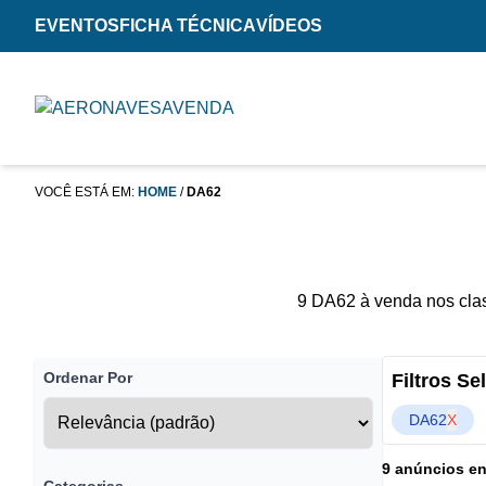
EVENTOS
FICHA TÉCNICA
VÍDEOS
VOCÊ ESTÁ EM:
HOME
/
DA62
9 DA62 à venda nos clas
Ordenar Por
Filtros S
DA62
X
9 anúncios e