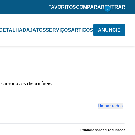
FAVORITOS
COMPARAR
ENTRAR
0
 DETALHADA
JATOS
SERVIÇOS
ARTIGOS
ANUNCIE
e aeronaves disponíveis.
Limpar todos
Exibindo todos 9 resultados