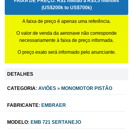
FAIXA DE PREÇO:
R$1 milhão a R$3,5 milhões
(US$200k to US$700k)
A faixa de preço é apenas uma referência.
O valor de venda da aeronave não corresponde
necessariamente à faixa de preço informada.
O preço exato será informado pelo anunciante.
DETALHES
CATEGORIA:
AVIÕES
»
MONOMOTOR PISTÃO
FABRICANTE:
EMBRAER
MODELO:
EMB 721 SERTANEJO