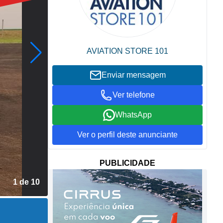
AVIATION STORE 101
Enviar mensagem
Ver telefone
WhatsApp
Ver o perfil deste anunciante
PUBLICIDADE
2 de 10