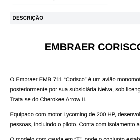
DESCRIÇÃO
EMBRAER CORISCO
O Embraer EMB-711 “Corisco” é um avião monomotor
posteriormente por sua subsidiária Neiva, sob licença
Trata-se do Cherokee Arrow II.
Equipado com motor Lycoming de 200 HP, desenvolv
pessoas, incluindo o piloto. Conta com isolamento a
O modelo com cauda em “T”, onde o conjunto estabili