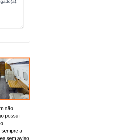
om não
ão possui
lo
e sempre a
res sem aviso