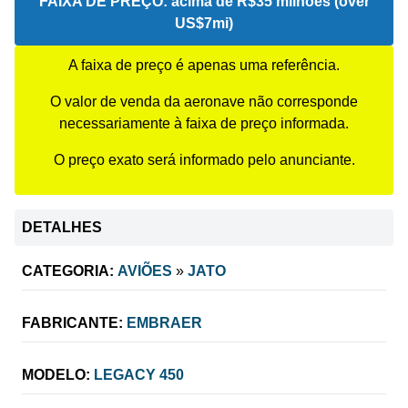
FAIXA DE PREÇO:
acima de R$35 milhões (over
US$7mi)
A faixa de preço é apenas uma referência.
O valor de venda da aeronave não corresponde
necessariamente à faixa de preço informada.
O preço exato será informado pelo anunciante.
DETALHES
CATEGORIA:
AVIÕES
»
JATO
FABRICANTE:
EMBRAER
MODELO:
LEGACY 450