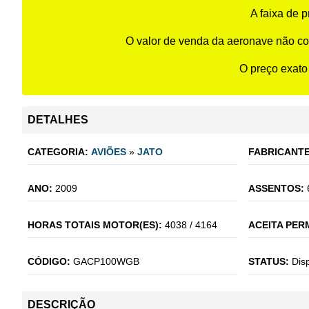
A faixa de 
O valor de venda da aeronave não co
O preço exato
DETALHES
CATEGORIA:
AVIÕES
»
JATO
FABRICANTE
ANO:
2009
ASSENTOS:
HORAS TOTAIS MOTOR(ES):
4038 / 4164
ACEITA PER
CÓDIGO:
GACP100WGB
STATUS:
Dis
DESCRIÇÃO