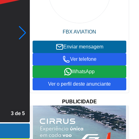
FBX AVIATION
Enviar mensagem
Ver telefone
WhatsApp
Ver o perfil deste anunciante
PUBLICIDADE
3 de 5