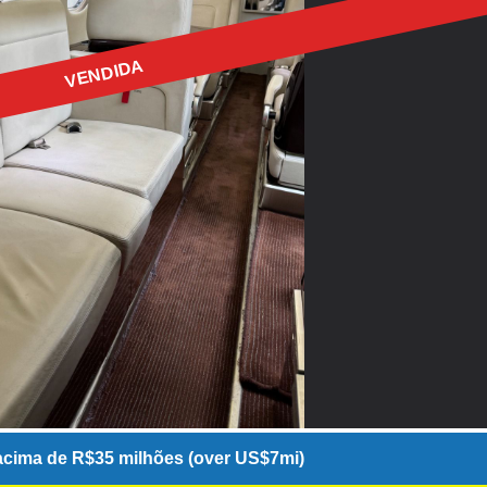
VENDIDA
cima de R$35 milhões (over US$7mi)