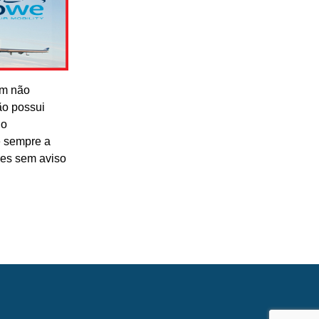
om não
ão possui
lo
e sempre a
res sem aviso