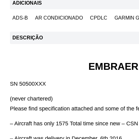
ADICIONAIS
ADS-B
AR CONDICIONADO
CPDLC
GARMIN G
DESCRIÇÃO
EMBRAER 
SN 50500XXX
(never chartered)
Please find specification attached and some of the f
– Aircraft has only 1575 Total time since new – CS
– Aircraft was delivery in December, 6th 2016