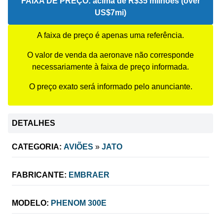
FAIXA DE PREÇO:
acima de R$35 milhões (over
US$7mi)
A faixa de preço é apenas uma referência.
O valor de venda da aeronave não corresponde
necessariamente à faixa de preço informada.
O preço exato será informado pelo anunciante.
DETALHES
CATEGORIA:
AVIÕES
»
JATO
FABRICANTE:
EMBRAER
MODELO:
PHENOM 300E