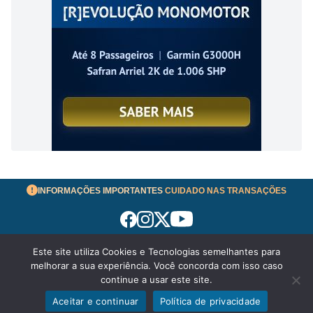
INFORMAÇÕES IMPORTANTES
CUIDADO NAS TRANSAÇÕES
Este site utiliza Cookies e Tecnologias semelhantes para
Termos de Uso
melhorar a sua experiência. Você concorda com isso caso
© 2026 aeronavesavenda.com | Todos os Direitos
continue a usar este site.
Reservados!
Aceitar e continuar
Política de privacidade
Política de Privacidade