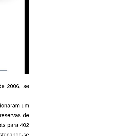
de 2006, se
rcionaram um
reservas de
ots para 402
stacando-se