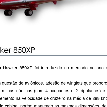
 o Hawker 850XP foi introduzido no mercado no ano 
 questão de aviônicos, adesão de winglets que propo
ilhas náuticas (com 4 ocupantes e 2 tripulantes) e 
emento na velocidade de cruzeiro na média de 389 kn
r da cabine, porém mantendo as mesmas dimensões, de