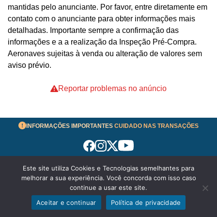
mantidas pelo anunciante. Por favor, entre diretamente em
contato com o anunciante para obter informações mais
detalhadas. Importante sempre a confirmação das
informações e a a realização da Inspeção Pré-Compra.
Aeronaves sujeitas à venda ou alteração de valores sem
aviso prévio.
Reportar problemas no anúncio
INFORMAÇÕES IMPORTANTES
CUIDADO NAS TRANSAÇÕES
Este site utiliza Cookies e Tecnologias semelhantes para
Termos de Uso
melhorar a sua experiência. Você concorda com isso caso
© 2026 aeronavesavenda.com | Todos os Direitos
continue a usar este site.
Reservados!
Aceitar e continuar
Política de privacidade
WhatsApp
Enviar mensagem
Política de Privacidade