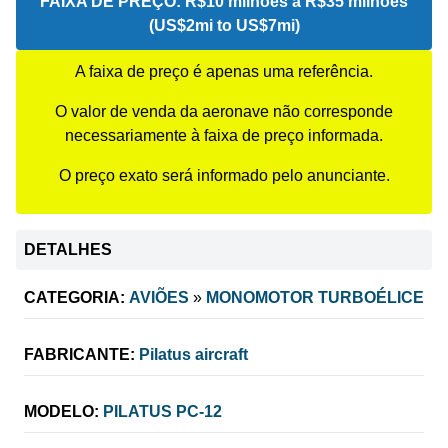
FAIXA DE PREÇO:
R$10 milhões a R$35 milhões
(US$2mi to US$7mi)
A faixa de preço é apenas uma referência.
O valor de venda da aeronave não corresponde
necessariamente à faixa de preço informada.
O preço exato será informado pelo anunciante.
DETALHES
CATEGORIA:
AVIÕES
»
MONOMOTOR TURBOÉLICE
FABRICANTE:
Pilatus aircraft
MODELO:
PILATUS PC-12