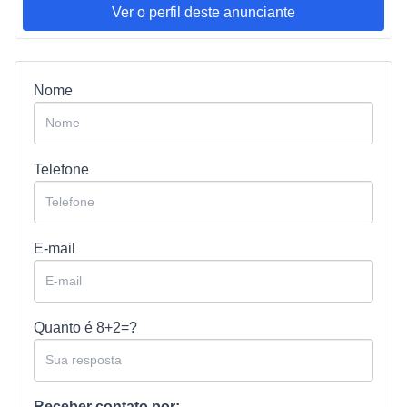
Ver o perfil deste anunciante
Nome
Telefone
E-mail
Quanto é
8+2=?
Receber contato por: