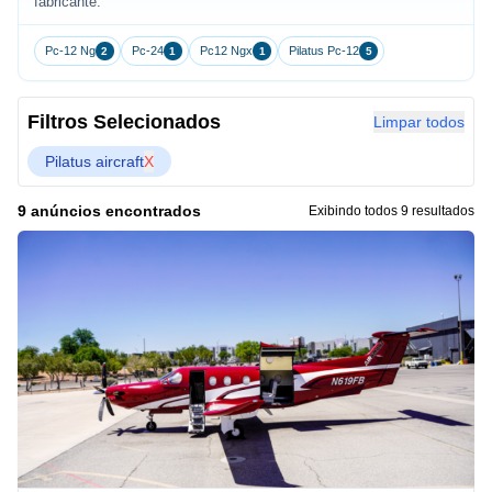
fabricante.
Pc-12 Ng
Pc-24
Pc12 Ngx
Pilatus Pc-12
2
1
1
5
Filtros Selecionados
Limpar todos
Pilatus aircraft
X
9 anúncios encontrados
Exibindo todos 9 resultados