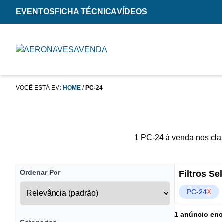
EVENTOS
FICHA TÉCNICA
VÍDEOS
VOCÊ ESTÁ EM:
HOME
/
PC-24
1 PC-24 à venda nos cla
Ordenar Por
Filtros S
PC-24
X
1 anúncio en