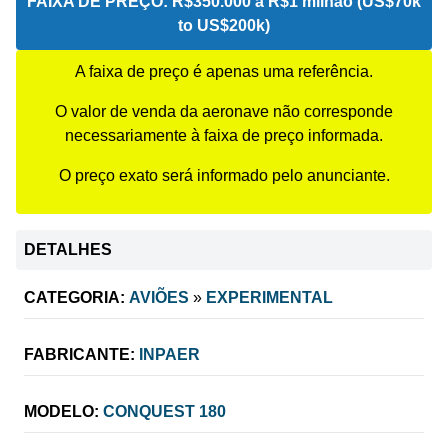
FAIXA DE PREÇO:
R$350.000 a R$1 milhão (US$70k
to US$200k)
A faixa de preço é apenas uma referência.
O valor de venda da aeronave não corresponde
necessariamente à faixa de preço informada.
O preço exato será informado pelo anunciante.
DETALHES
CATEGORIA:
AVIÕES
»
EXPERIMENTAL
FABRICANTE:
INPAER
MODELO:
CONQUEST 180