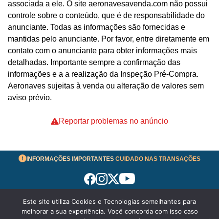
associada a ele. O site aeronavesavenda.com não possui
controle sobre o conteúdo, que é de responsabilidade do
anunciante. Todas as informações são fornecidas e
mantidas pelo anunciante. Por favor, entre diretamente em
contato com o anunciante para obter informações mais
detalhadas. Importante sempre a confirmação das
informações e a a realização da Inspeção Pré-Compra.
Aeronaves sujeitas à venda ou alteração de valores sem
aviso prévio.
Reportar problemas no anúncio
INFORMAÇÕES IMPORTANTES
CUIDADO NAS TRANSAÇÕES
Este site utiliza Cookies e Tecnologias semelhantes para
Termos de Uso
melhorar a sua experiência. Você concorda com isso caso
© 2026 aeronavesavenda.com | Todos os Direitos