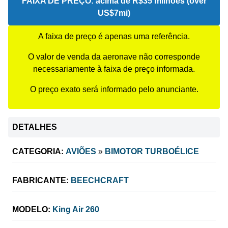
FAIXA DE PREÇO:
acima de R$35 milhões (over
US$7mi)
A faixa de preço é apenas uma referência.
O valor de venda da aeronave não corresponde
necessariamente à faixa de preço informada.
O preço exato será informado pelo anunciante.
DETALHES
CATEGORIA:
AVIÕES
»
BIMOTOR TURBOÉLICE
FABRICANTE:
BEECHCRAFT
MODELO:
King Air 260