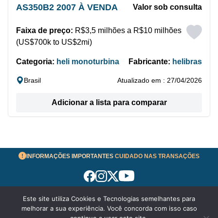
AS350B2 2007 À VENDA
Valor sob consulta
Faixa de preço:
R$3,5 milhões a R$10 milhões
(US$700k to US$2mi)
Categoria:
heli monoturbina
Fabricante:
helibras
Brasil
Atualizado em : 27/04/2026
Adicionar a lista para comparar
INFORMAÇÕES IMPORTANTES
CUIDADO NAS TRANSAÇÕES
Este site utiliza Cookies e Tecnologias semelhantes para
Termos de Uso
melhorar a sua experiência. Você concorda com isso caso
© 2026 aeronavesavenda.com | Todos os Direitos