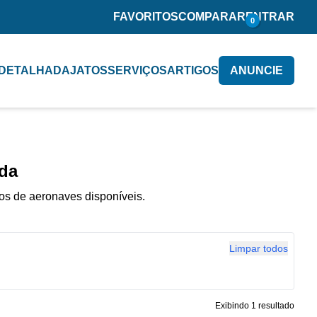
FAVORITOS
COMPARAR
ENTRAR
0
 DETALHADA
JATOS
SERVIÇOS
ARTIGOS
ANUNCIE
da
os de aeronaves disponíveis.
Limpar todos
Exibindo 1 resultado