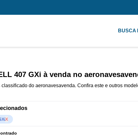
BUSCA
ELL 407 GXi à venda no aeronavesaven
classificado do aeronavesavenda. Confira este e outros model
elecionados
GXi
X
contrado