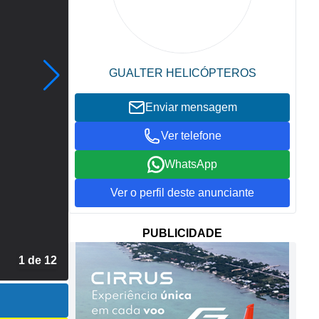
GUALTER HELICÓPTEROS
Enviar mensagem
Ver telefone
WhatsApp
Ver o perfil deste anunciante
PUBLICIDADE
2 de 12