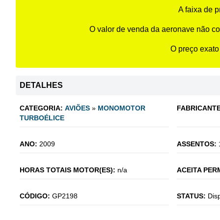
A faixa de 
O valor de venda da aeronave não co
O preço exato
DETALHES
CATEGORIA:
AVIÕES
»
MONOMOTOR
FABRICANTE
TURBOÉLICE
ANO:
2009
ASSENTOS:
HORAS TOTAIS MOTOR(ES):
n/a
ACEITA PER
CÓDIGO:
GP2198
STATUS:
Dis