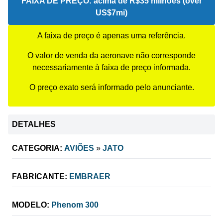
FAIXA DE PREÇO:
acima de R$35 milhões (over
US$7mi)
A faixa de preço é apenas uma referência.
O valor de venda da aeronave não corresponde
necessariamente à faixa de preço informada.
O preço exato será informado pelo anunciante.
DETALHES
CATEGORIA:
AVIÕES
»
JATO
FABRICANTE:
EMBRAER
MODELO:
Phenom 300