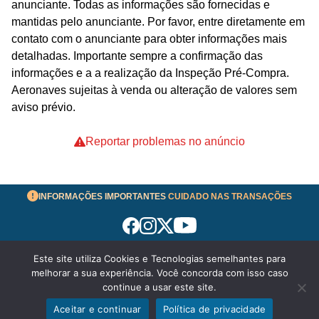
anunciante. Todas as informações são fornecidas e
mantidas pelo anunciante. Por favor, entre diretamente em
contato com o anunciante para obter informações mais
detalhadas. Importante sempre a confirmação das
informações e a a realização da Inspeção Pré-Compra.
Aeronaves sujeitas à venda ou alteração de valores sem
aviso prévio.
Reportar problemas no anúncio
INFORMAÇÕES IMPORTANTES
CUIDADO NAS TRANSAÇÕES
Este site utiliza Cookies e Tecnologias semelhantes para
Termos de Uso
melhorar a sua experiência. Você concorda com isso caso
© 2026 aeronavesavenda.com | Todos os Direitos
continue a usar este site.
Reservados!
Aceitar e continuar
Política de privacidade
WhatsApp
Enviar mensagem
Política de Privacidade