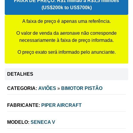
FAIXA DE PREÇO:
R$1 milhão a R$3,5 milhões
(US$200k to US$700k)
A faixa de preço é apenas uma referência.
O valor de venda da aeronave não corresponde
necessariamente à faixa de preço informada.
O preço exato será informado pelo anunciante.
DETALHES
CATEGORIA:
AVIÕES
»
BIMOTOR PISTÃO
FABRICANTE:
PIPER AIRCRAFT
MODELO:
SENECA V