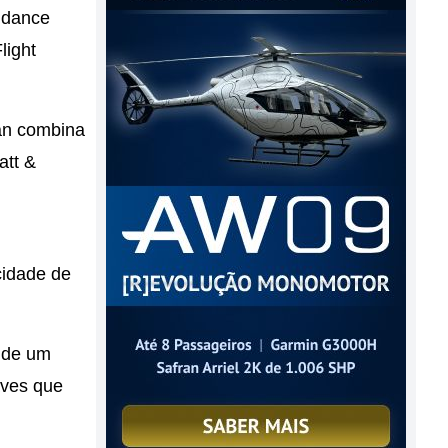
idance
light
ian combina
att &
cidade de
o de um
aves que