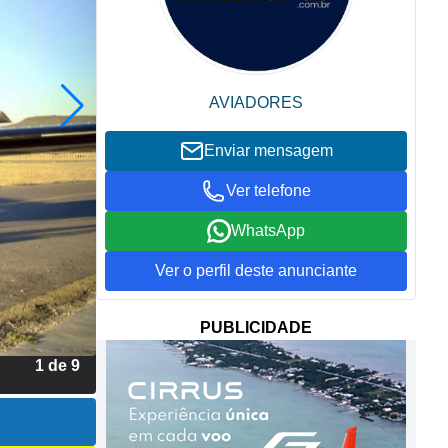
AVIADORES
Enviar mensagem
Ver telefone
WhatsApp
Ver o perfil deste anunciante
PUBLICIDADE
2 de 9