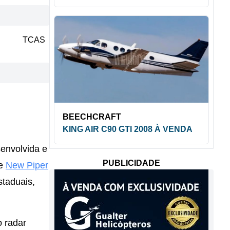
TCAS
BEECHCRAFT
KING AIR C90 GTI 2008 À VENDA
envolvida e
PUBLICIDADE
te
New Piper
staduais,
o radar