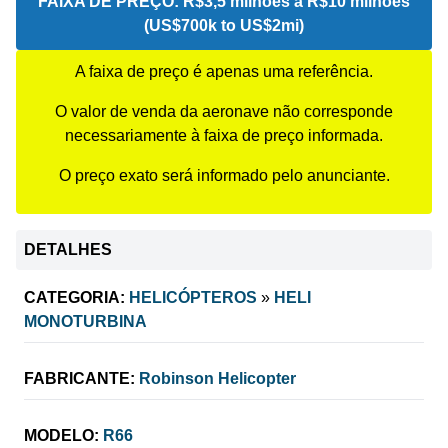
FAIXA DE PREÇO:
R$3,5 milhões a R$10 milhões
(US$700k to US$2mi)
A faixa de preço é apenas uma referência.
O valor de venda da aeronave não corresponde
necessariamente à faixa de preço informada.
O preço exato será informado pelo anunciante.
DETALHES
CATEGORIA:
HELICÓPTEROS
»
HELI
MONOTURBINA
FABRICANTE:
Robinson Helicopter
MODELO:
R66