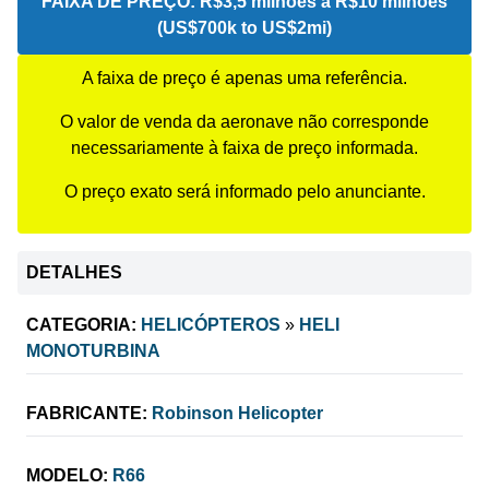
FAIXA DE PREÇO:
R$3,5 milhões a R$10 milhões
(US$700k to US$2mi)
A faixa de preço é apenas uma referência.
O valor de venda da aeronave não corresponde
necessariamente à faixa de preço informada.
O preço exato será informado pelo anunciante.
DETALHES
CATEGORIA:
HELICÓPTEROS
»
HELI
MONOTURBINA
FABRICANTE:
Robinson Helicopter
MODELO:
R66