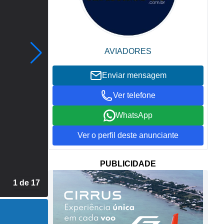
AVIADORES
Enviar mensagem
Ver telefone
WhatsApp
Ver o perfil deste anunciante
PUBLICIDADE
2 de 17