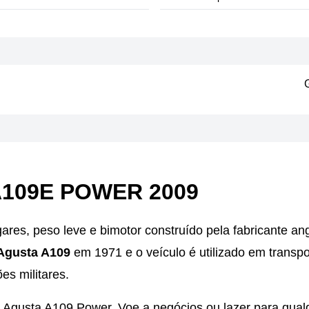
109E POWER 2009
es, peso leve e bimotor construído pela fabricante angl
Agusta A109
em 1971 e o veículo é utilizado em transpo
s militares.
Agusta A109 Power. Voe a negócios ou lazer para qual