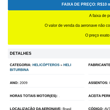
FAIXA DE PREÇO:
R$10 m
A faixa de 
O valor de venda da aeronave não co
O preço exato
DETALHES
CATEGORIA:
HELICÓPTEROS
»
HELI
FABRICANTE
BITURBINA
ANO:
2009
ASSENTOS:
HORAS TOTAIS MOTOR(ES):
.
ACEITA PER
LOCALIZAÇÃO DA AERONAVE:
Brasil
CÓDIGO:
AV