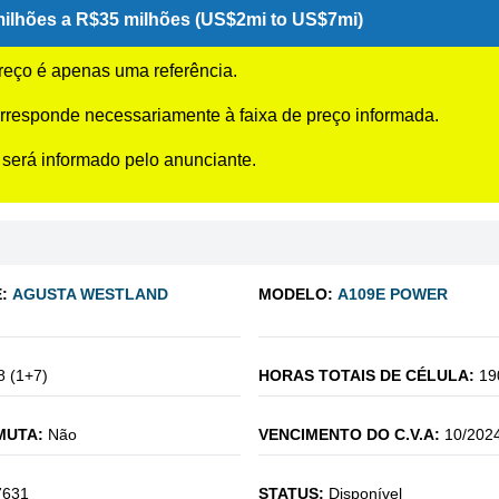
ilhões a R$35 milhões (US$2mi to US$7mi)
preço é apenas uma referência.
rresponde necessariamente à faixa de preço informada.
 será informado pelo anunciante.
:
AGUSTA WESTLAND
MODELO:
A109E POWER
8 (1+7)
HORAS TOTAIS DE CÉLULA:
19
MUTA:
Não
VENCIMENTO DO C.V.A:
10/202
7631
STATUS:
Disponível