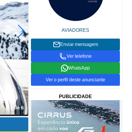
AVIADORES
Enviar mensagem
Ver telefone
WhatsApp
Ver o perfil deste anunciante
PUBLICIDADE
2 de 6