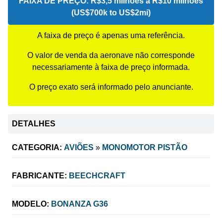
FAIXA DE PREÇO:
R$3,5 milhões a R$10 milhões
(US$700k to US$2mi)
A faixa de preço é apenas uma referência.
O valor de venda da aeronave não corresponde
necessariamente à faixa de preço informada.
O preço exato será informado pelo anunciante.
DETALHES
CATEGORIA:
AVIÕES
»
MONOMOTOR PISTÃO
FABRICANTE:
BEECHCRAFT
MODELO:
BONANZA G36