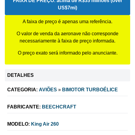
FAIXA DE PREÇO:
acima de R$35 milhões (over
US$7mi)
A faixa de preço é apenas uma referência.
O valor de venda da aeronave não corresponde
necessariamente à faixa de preço informada.
O preço exato será informado pelo anunciante.
DETALHES
CATEGORIA:
AVIÕES
»
BIMOTOR TURBOÉLICE
FABRICANTE:
BEECHCRAFT
MODELO:
King Air 260