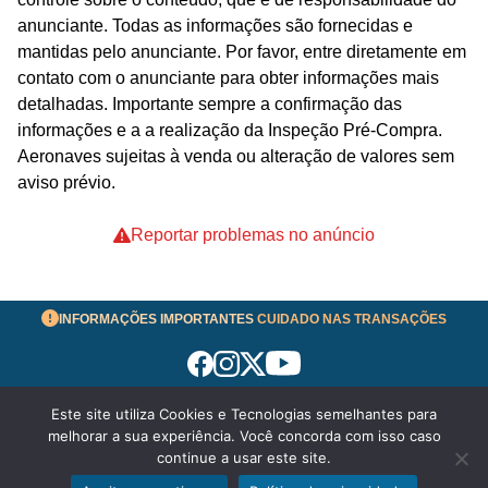
anunciante. Todas as informações são fornecidas e
mantidas pelo anunciante. Por favor, entre diretamente em
contato com o anunciante para obter informações mais
detalhadas. Importante sempre a confirmação das
informações e a a realização da Inspeção Pré-Compra.
Aeronaves sujeitas à venda ou alteração de valores sem
aviso prévio.
Reportar problemas no anúncio
INFORMAÇÕES IMPORTANTES
CUIDADO NAS TRANSAÇÕES
Este site utiliza Cookies e Tecnologias semelhantes para
Termos de Uso
melhorar a sua experiência. Você concorda com isso caso
© 2026 aeronavesavenda.com | Todos os Direitos
continue a usar este site.
Reservados!