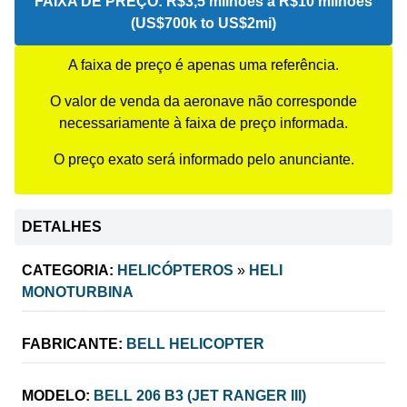
FAIXA DE PREÇO:
R$3,5 milhões a R$10 milhões
(US$700k to US$2mi)
A faixa de preço é apenas uma referência.
O valor de venda da aeronave não corresponde
necessariamente à faixa de preço informada.
O preço exato será informado pelo anunciante.
DETALHES
CATEGORIA:
HELICÓPTEROS
»
HELI
MONOTURBINA
FABRICANTE:
BELL HELICOPTER
MODELO:
BELL 206 B3 (JET RANGER III)